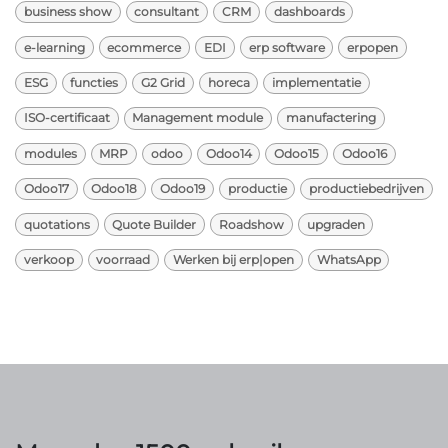
business show
consultant
CRM
dashboards
e-learning
ecommerce
EDI
erp software
erpopen
ESG
functies
G2 Grid
horeca
implementatie
ISO-certificaat
Management module
manufactering
modules
MRP
odoo
Odoo14
Odoo15
Odoo16
Odoo17
Odoo18
Odoo19
productie
productiebedrijven
quotations
Quote Builder
Roadshow
upgraden
verkoop
voorraad
Werken bij erp|open
WhatsApp