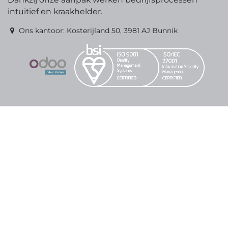
intuïtief en kraakhelder.
Ons kantoor: Kosterijland 50, 3981 AJ Bunnik
Begin vandaag nog
info@erpopen.nl
+31 (0)318-49 53 70
Inloggen klantportaal