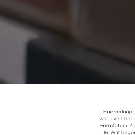
Hoe verloopt
wat levert het
Formfutura. Z
16. Wat bego