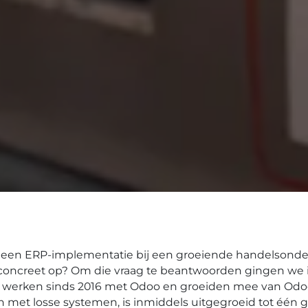
 een ERP-implementatie bij een groeiende handelson
 concreet op? Om die vraag te beantwoorden gingen we
ij werken sinds 2016 met Odoo en groeiden mee van Odo
n met losse systemen, is inmiddels uitgegroeid tot één 