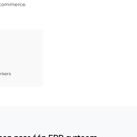
-commerce.
e
rkers