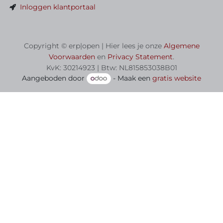
Inloggen klantportaal
Copyright © erp|open | Hier lees je onze
Algemene
Voorwaarden
en
Privacy Statement
.
KvK: 30214923 | Btw: NL815853038B01
Aangeboden door
- Maak een
gratis website