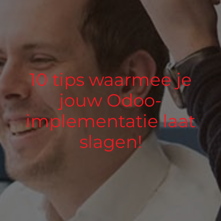
10 tips waarmee je
jouw Odoo-
implementatie laat
slagen!