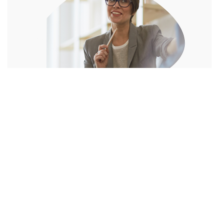
Goed om te weten:
wij zien soms dat
organisaties een nieuw systeem zo willen
bouwen dat het lijkt op het oude systeem. Dit
zorgt voor veel maatwerk, wat leidt tot extra
kosten en meer risico bij het testen en
upgraden.