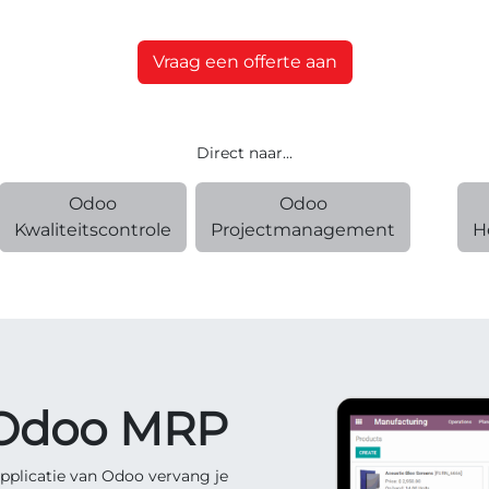
Vraag een offerte aan
Direct naar...
Odoo
Odoo
Kwaliteitscontrole
Projectmanagement
H
Odoo MRP
pplicatie van Odoo vervang je