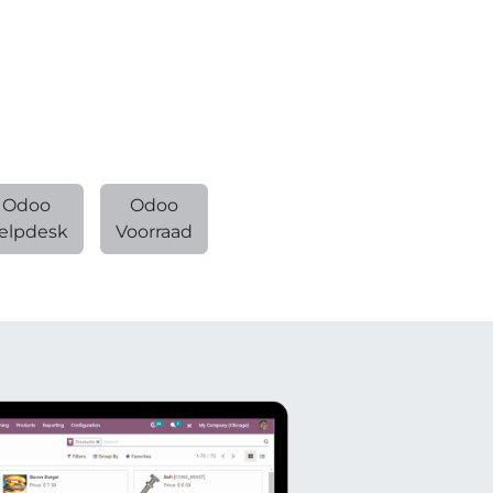
Odoo
Odoo
elpdesk
Voorraad​