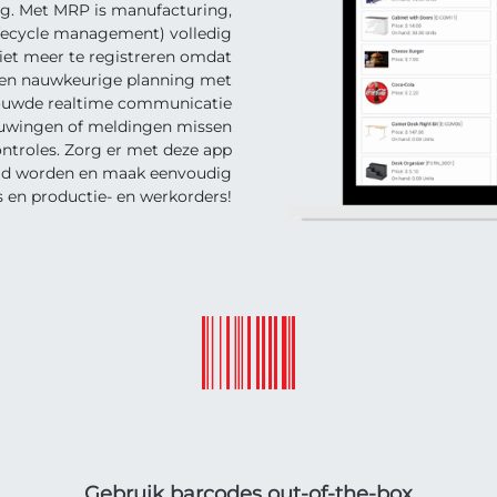
ng. Met MRP is manufacturing,
ifecycle management) volledig
niet meer te registreren omdat
een nauwkeurige planning met
bouwde realtime communicatie
huwingen of meldingen missen
ontroles. Zorg er met deze app
eld worden en maak eenvoudig
s en productie- en werkorders!
Gebruik barcodes out-of-the-box