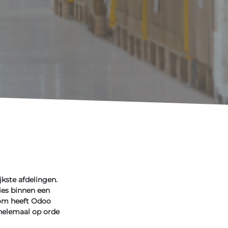
jkste afdelingen.
ies binnen een
rom heeft Odoo
 helemaal op orde